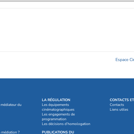
Espace C
LA RÉGULATION
CONTACTS ET 
e médiateur du
Les équipements
Contacts
cinématographiques
Liens utiles
Les engagements de
programmation
Les décisions d’homologation
a médiation ?
PUBLICATIONS DU