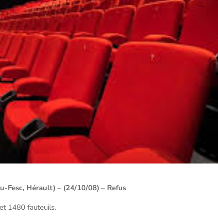
-Fesc, Hérault) – (24/10/08) – Refus
et 1480 fauteuils.