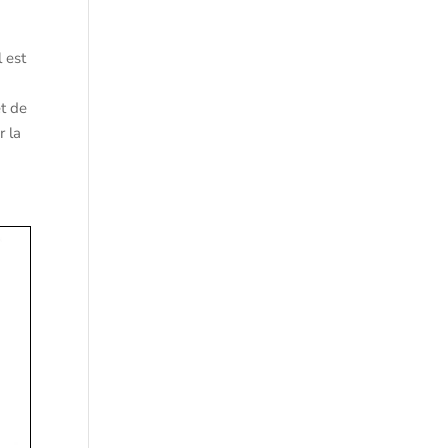
l est
et de
r la